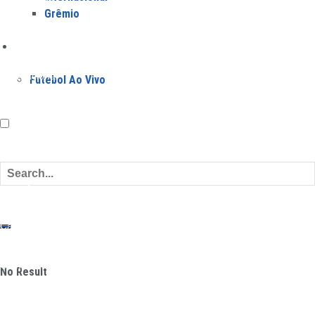
Grêmio
Flamengo
Fluminense
Jogos
Grêmio
Internacional
Futebol Ao Vivo
Palmeiras
Santos
São Paulo
Vasco
Campeonatos
Campeonato Brasileiro
Campeonato Paulista
Campeonato Carioca
Campeonato Mineiro
No Result
Campeonato Gaúcho
Campeonato Goiano