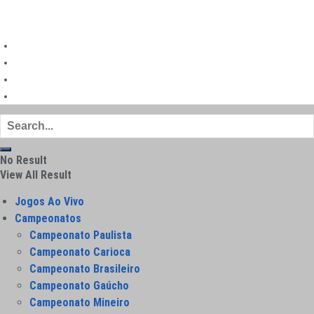
©
|
Futebol Todo Dia
Mapa do site
Política de privacidade
Sobre
Contato
No Result
View All Result
Jogos Ao Vivo
Campeonatos
Campeonato Paulista
Campeonato Carioca
Campeonato Brasileiro
Campeonato Gaúcho
Campeonato Mineiro