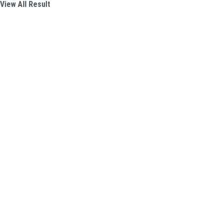
View All Result
Atlético-GO
Atlético-MG
Botafogo
Corinthians
Cruzeiro
Figueirense
Flamengo
Fluminense
Grêmio
Internacional
Palmeiras
Santos
São Paulo
Vasco
Campeonatos