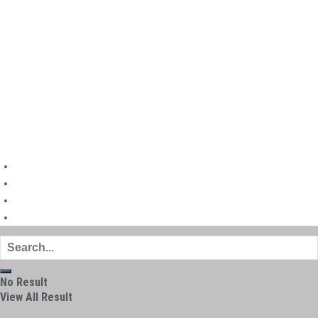
Futebol Feminino
Fut7
Mercado da Bola
Torcida
Entrevistas
Finanças no Futebol
©
|
Futebol Todo Dia
Mapa do site
Política de privacidade
Sobre
Contato
No Result
View All Result