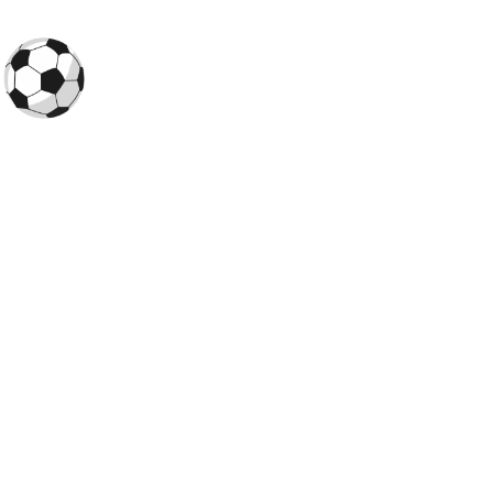
O
Futebol Todo Dia
é um portal dedicado aos torcedores que
querem saber
onde assistir futebol ao vivo hoje
, conferir os
horários das partidas e acompanhar os principais
campeonatos do Brasil e do mundo, como o
Campeonato
Brasileiro
,
Copa do Brasil
e a
Libertadores
.
Times
América-MG
Athletico-PR
Atlético-GO
Atlético-MG
Botafogo
Corinthians