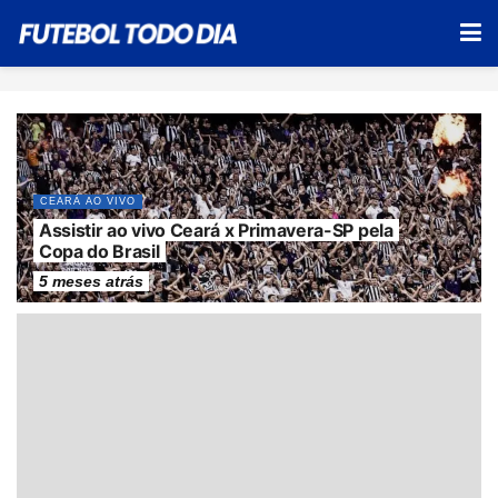
CEARÁ AO VIVO
Assistir ao vivo Ceará x Primavera-SP pela
Copa do Brasil
5 meses atrás