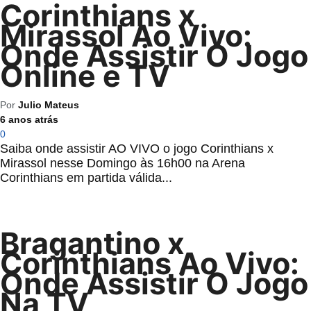
Corinthians x
Mirassol Ao Vivo:
Onde Assistir O Jogo
Online e TV
Por
Julio Mateus
6 anos atrás
0
Saiba onde assistir AO VIVO o jogo Corinthians x
Mirassol nesse Domingo às 16h00 na Arena
Corinthians em partida válida...
Bragantino x
Corinthians Ao Vivo:
Onde Assistir O Jogo
Na TV