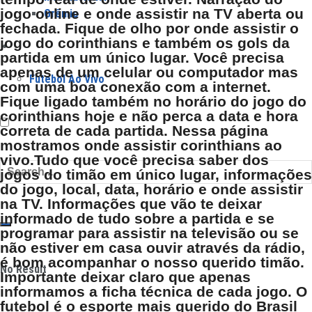
jogo online e onde assistir na TV aberta ou
Grêmio
fechada. Fique de olho por onde assistir o
jogo do corinthians e também os gols da
Jogos
partida em um único lugar. Você precisa
apenas de um celular ou computador mas
Futebol Ao Vivo
com uma boa conexão com a internet.
Fique ligado também no horário do jogo do
corinthians hoje e não perca a data e hora
correta de cada partida. Nessa página
mostramos onde assistir corinthians ao
vivo.Tudo que você precisa saber dos
jogos do timão em único lugar, informações
do jogo, local, data, horário e onde assistir
na TV. Informações que vão te deixar
informado de tudo sobre a partida e se
programar para assistir na televisão ou se
não estiver em casa ouvir através da rádio,
é bom acompanhar o nosso querido timão.
No Result
Importante deixar claro que apenas
informamos a ficha técnica de cada jogo. O
futebol é o esporte mais querido do Brasil