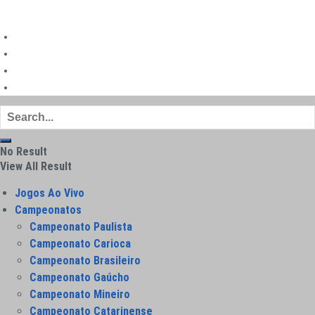
©
|
Futebol Todo Dia
Mapa do site
Política de privacidade
Sobre
Contato
No Result
View All Result
Jogos Ao Vivo
Campeonatos
Campeonato Paulista
Campeonato Carioca
Campeonato Brasileiro
Campeonato Gaúcho
Campeonato Mineiro
Campeonato Catarinense