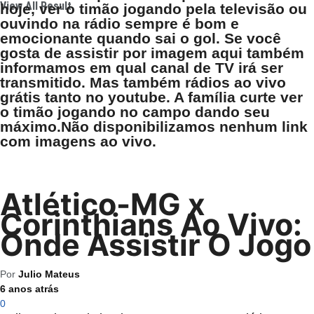
View All Result
hoje, ver o timão jogando pela televisão ou
ouvindo na rádio sempre é bom e
emocionante quando sai o gol. Se você
gosta de assistir por imagem aqui também
informamos em qual canal de TV irá ser
transmitido. Mas também rádios ao vivo
grátis tanto no youtube. A família curte ver
o timão jogando no campo dando seu
máximo.Não disponibilizamos nenhum link
com imagens ao vivo.
Atlético-MG x
Corinthians Ao Vivo:
Onde Assistir O Jogo
Por
Julio Mateus
6 anos atrás
0