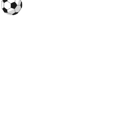
O
Futebol Todo Dia
é um portal dedicado aos torcedores que
querem saber
onde assistir futebol ao vivo hoje
, conferir os
horários das partidas e acompanhar os principais campeonatos do
Brasil e do mundo, como o
Campeonato Brasileiro
,
Copa do Brasil
e
a
Libertadores
.
Times
América-MG
Athletico-PR
Atlético-GO
Atlético-MG
Botafogo
Corinthians
Cruzeiro
Figueirense