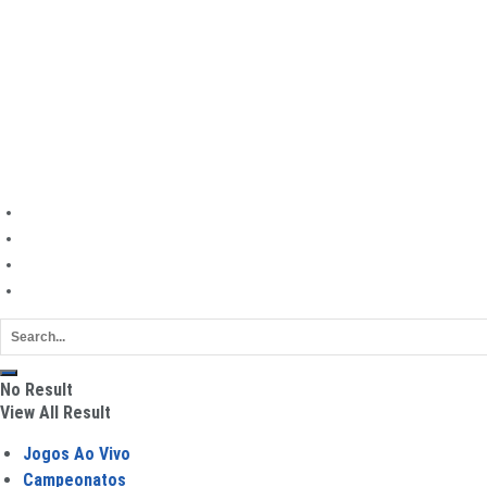
Fut7
Mercado da Bola
Torcida
Entrevistas
Finanças no Futebol
©
|
Futebol Todo Dia
Mapa do site
Política de privacidade
Sobre
Contato
No Result
View All Result
Jogos Ao Vivo
Campeonatos