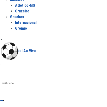
Atlético-MG
Cruzeiro
Gauchos
Internacional
Grêmio
Jogos
Futebol Ao Vivo
O
Futebol Todo Dia
é um portal dedicado aos torcedores que
do Brasil e do mundo, como o
Campeonato Brasileiro
,
Copa do 
Times
América-MG
Athletico-PR
Atlético-GO