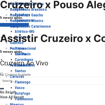
Cruzeiro x Pouso Aleg
Flamengo
Campeonato Carioca
Vasco
Campeonato Brasileiro
Botafogo
Campeonato Gaúcho
5 meses atrás
Fluminense
Campeonato Mineiro
Corinthians Ao Vivo
Mineiros
Campeonato Catarinense
Atlético-MG
Assistir Cruzeiro x Co
Cruzeiro
Times
Gauchos
Paulistas
Internacional
5 meses atrás
Grêmio
São Paulo
Jogos
Corinthians
Cruzeiro Ao Vivo
Futebol Ao Vivo
Palmeiras
Santos
No Content Available
Cariocas
Flamengo
Vasco
No Result
Botafogo
View All Result
Fluminense
Mineiros