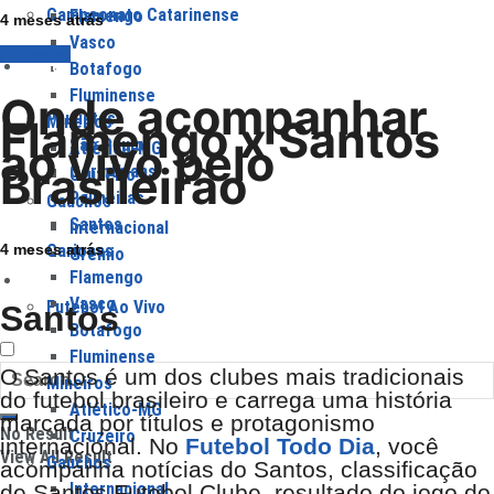
Campeonato Catarinense
Flamengo
4 meses atrás
Vasco
Flamengo
Times
Botafogo
Fluminense
Onde acompanhar
Paulistas
Mineiros
Flamengo x Santos
São Paulo
ao vivo pelo
Atlético-MG
Brasileirão
Corinthians
Cruzeiro
Palmeiras
Gauchos
Santos
Internacional
4 meses atrás
Cariocas
Grêmio
Flamengo
Jogos
Vasco
Futebol Ao Vivo
Santos
Botafogo
Fluminense
O Santos é um dos clubes mais tradicionais
Mineiros
do futebol brasileiro e carrega uma história
Atlético-MG
marcada por títulos e protagonismo
No Result
Cruzeiro
internacional.
No
Futebol Todo Dia
, você
View All Result
Gauchos
acompanha notícias do Santos, classificação
Internacional
de Santos Futebol Clube, resultado do jogo do