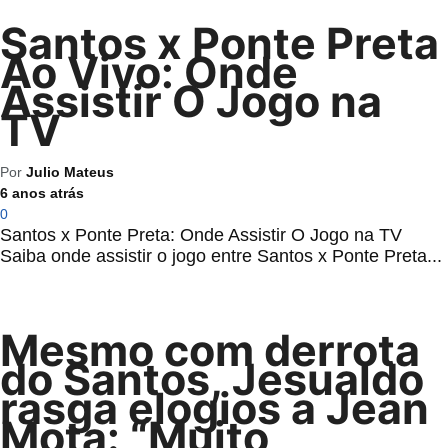
Santos x Ponte Preta
Ao Vivo: Onde
Assistir O Jogo na
TV
Por
Julio Mateus
6 anos atrás
0
Santos x Ponte Preta: Onde Assistir O Jogo na TV
Saiba onde assistir o jogo entre Santos x Ponte Preta...
Mesmo com derrota
do Santos, Jesualdo
rasga elogios a Jean
Mota: “Muito