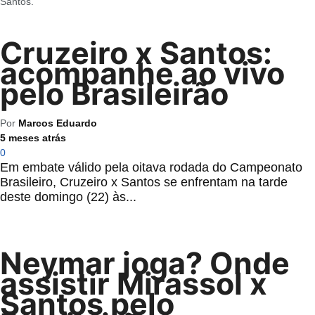
Santos.
Cruzeiro x Santos:
acompanhe ao vivo
pelo Brasileirão
Por
Marcos Eduardo
5 meses atrás
0
Em embate válido pela oitava rodada do Campeonato
Brasileiro, Cruzeiro x Santos se enfrentam na tarde
deste domingo (22) às...
Neymar joga? Onde
assistir Mirassol x
Santos pelo