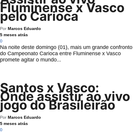
Fluminense x Vasco
pelo Carioca
Por
Marcos Eduardo
5 meses atrás
0
Na noite deste domingo (01), mais um grande confronto
do Campeonato Carioca entre Fluminense x Vasco
promete agitar o mundo...
Santos x Vasco:
Onde assistir ao vivo
jogo do Brasileirão
Por
Marcos Eduardo
5 meses atrás
0