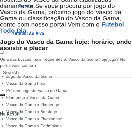
diariamente.
Se você procura por jogo do
Grêmio
Vasco da Gama, próximo jogo do Vasco da
Gama ou classificação do Vasco da Gama,
Jogos
conte com nosso portal.
Vem com o
Futebol
Todo Dia
.
Futebol Ao Vivo
Jogo do Vasco da Gama hoje: horário, onde
assistir e placar
Uma das buscas mais frequentes é: Vasco da Gama hoje joga? No
portal você confere:
Jogo do Vasco da Gama
Vasco da Gama hoje
Próximo jogo do Vasco da Gama
Flamengo x Vasco da Gama
Vasco da Gama x Flamengo
Vasco da Gama x Botafogo
No Result
Vasco da Gama x Fluminense
Vasco da Gama x Corinthians