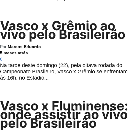
Vasco x Grêmio ao
vivo pelo Brasileirão
Por
Marcos Eduardo
5 meses atrás
0
Na tarde deste domingo (22), pela oitava rodada do
Campeonato Brasileiro, Vasco x Grêmio se enfrentam
às 16h, no Estádio...
Vasco x Fluminense:
onde assistir ao vivo
pelo Brasileirão