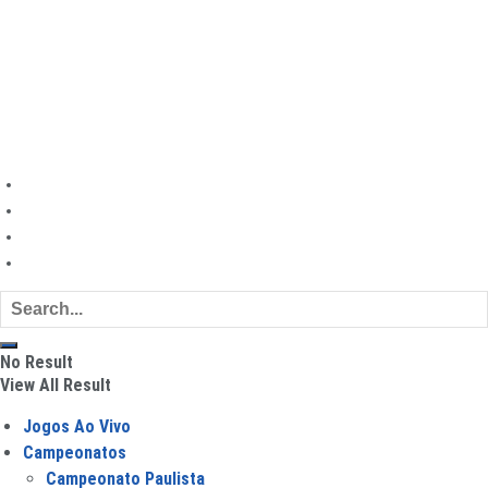
Mercado da Bola
Torcida
Entrevistas
Finanças no Futebol
©
|
Futebol Todo Dia
Mapa do site
Política de privacidade
Sobre
Contato
No Result
View All Result
Jogos Ao Vivo
Campeonatos
Campeonato Paulista