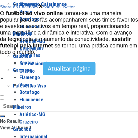
Campeonato Catarinense
Flamengo
Share on Facebook
Share on Twitter
Vasco
O
futebol ao vivo online
tornou-se uma maneira
Times
Botafogo
popular para os fãs acompanharem seus times favoritos
e eventos esportivos em tempo real, proporcionando
Fluminense
uma experiência dinâmica e interativa. Com o avanço
Paulistas
Mineiros
da tecnologia e o aumento da conectividade,
assistir
São Paulo
Atlético-MG
futebol pela internet
se tornou uma prática comum em
Corinthians
Cruzeiro
todo o mundo.
Palmeiras
Gauchos
Santos
Internacional
Atualizar página
Cariocas
Grêmio
Flamengo
Jogos
Vasco
Futebol Ao Vivo
Botafogo
Fluminense
Mineiros
Atlético-MG
No Result
Cruzeiro
View All Result
Gauchos
Internacional