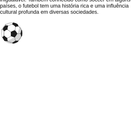
países, o futebol tem uma história rica e uma influência
cultural profunda em diversas sociedades.
O
Futebol Todo Dia
é um portal dedicado aos torcedores que
querem saber
onde assistir futebol ao vivo hoje
, conferir os
horários das partidas e acompanhar os principais
campeonatos do Brasil e do mundo, como o
Campeonato
Brasileiro
,
Copa do Brasil
e a
Libertadores
.
Times
América-MG
Athletico-PR
Atlético-GO
Atlético-MG