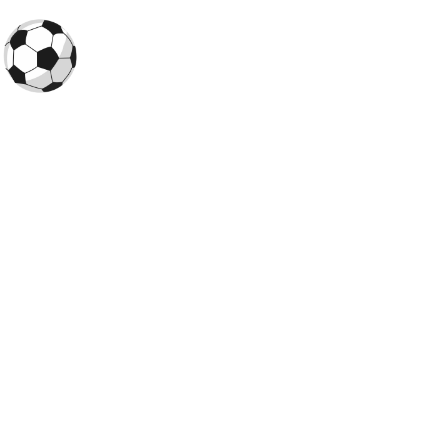
O
Futebol Todo Dia
é um portal dedicado aos torcedores que
querem saber
onde assistir futebol ao vivo hoje
, conferir os
horários das partidas e acompanhar os principais
campeonatos do Brasil e do mundo, como o
Campeonato
Brasileiro
,
Copa do Brasil
e a
Libertadores
.
Times
América-MG
Athletico-PR
Atlético-GO
Atlético-MG
Botafogo
Corinthians