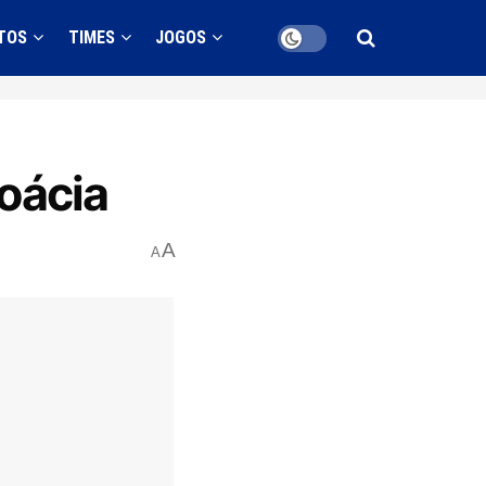
TOS
TIMES
JOGOS
roácia
A
A