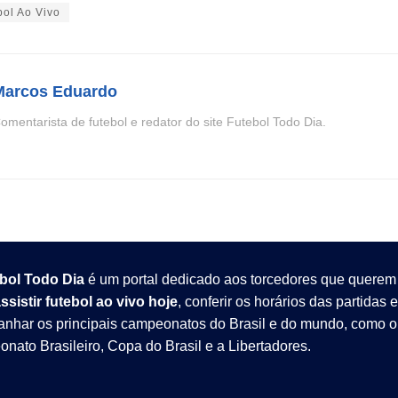
bol Ao Vivo
Marcos Eduardo
omentarista de futebol e redator do site Futebol Todo Dia.
bol Todo Dia
é um portal dedicado aos torcedores que querem
ssistir futebol ao vivo hoje
, conferir os horários das partidas e
nhar os principais campeonatos do Brasil e do mundo, como o
nato Brasileiro
,
Copa do Brasil
e a
Libertadores
.