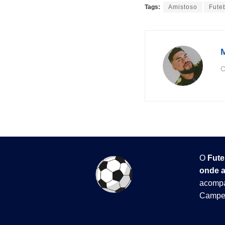
Tags:
Amistoso
Fute
C
O
Fute
onde a
acompa
Campeo