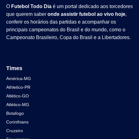
O
Futebol Todo Dia
é um portal dedicado aos torcedores
que querem saber
onde assistir futebol ao vivo hoje
,
conferir os horários das partidas e acompanhar os
principais campeonatos do Brasil e do mundo, como o
Campeonato Brasileiro
,
Copa do Brasil
e a
Libertadores
.
Times
América-MG
Athletico-PR
Atlético-GO
Atlético-MG
Botafogo
Corinthians
Cruzeiro